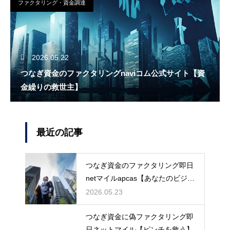
ファクタリング・資金調達
2026.05.22
つなぎ資金のファクタリングnaviコム公式サイト【資
金繰りの救世主】
最近の記事
つなぎ資金のファクタリング即日
netマイルapcas【あなたのビジネ
スを守る】
2026.05.23
つなぎ資金に偽ファクタリング即
日ネットマイル【ピンチを救う】