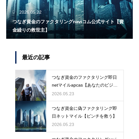
2026.05.22
つなぎ資金のファクタリングnaviコム公式サイト【資
金繰りの救世主】
最近の記事
つなぎ資金のファクタリング即日
netマイルapcas【あなたのビジネ
スを守る】
2026.05.23
つなぎ資金に偽ファクタリング即
日ネットマイル【ピンチを救う】
2026.05.23