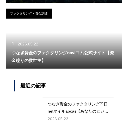
ファクタリング・資金調達
2026.05.22
つなぎ資金のファクタリングnaviコム公式サイト【資
金繰りの救世主】
最近の記事
つなぎ資金のファクタリング即日
netマイルapcas【あなたのビジネ
スを守る】
2026.05.23