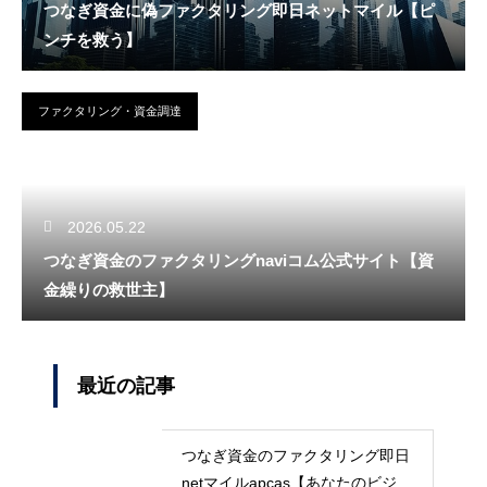
つなぎ資金に偽ファクタリング即日ネットマイル【ピ
ンチを救う】
ファクタリング・資金調達
2026.05.22
つなぎ資金のファクタリングnaviコム公式サイト【資
金繰りの救世主】
最近の記事
つなぎ資金のファクタリング即日
netマイルapcas【あなたのビジネ